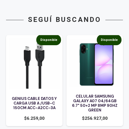
SEGUÍ BUSCANDO
Disponible
Disponible
CELULAR SAMSUNG
GENIUS CABLE DATOS Y
GALAXY A07 04/64GB
CARGA USB A /USB-C
6.7" 50+2 MP 8MP 90HZ
150CM ACC-A2CC-3A
GREEN
$
6.259,00
$
256.927,00