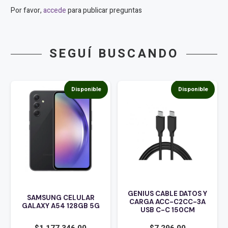
Por favor,
accede
para publicar preguntas
SEGUÍ BUSCANDO
sponible
Disponible
Dispon
SAMSUNG TELEFO
CELULAR GALAXY S
GENIUS CABLE DATOS Y
512GB NEGRO
ULAR
CARGA ACC-C2CC-3A
8GB 5G
USB C-C 150CM