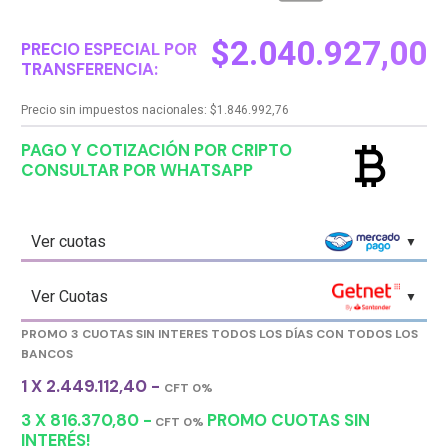
$
2.040.927,00
PRECIO ESPECIAL POR
TRANSFERENCIA:
Precio sin impuestos nacionales:
$
1.846.992,76
currency_bitcoin
PAGO Y COTIZACIÓN POR CRIPTO
CONSULTAR POR WHATSAPP
Ver cuotas
Ver Cuotas
PROMO 3 CUOTAS SIN INTERES TODOS LOS DÍAS CON TODOS LOS
BANCOS
1 X 2.449.112,40 -
CFT 0%
3 X 816.370,80 -
PROMO CUOTAS SIN
CFT 0%
INTERÉS!