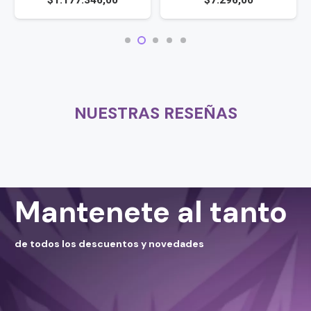
$
2.234.179,00
,00
$
7.296,00
NUESTRAS RESEÑAS
Mantenete al tanto
de todos los descuentos y novedades