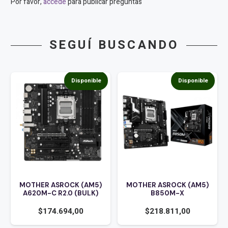
Por favor,
accede
para publicar preguntas
SEGUÍ BUSCANDO
Disponible
Disponible
MOTHER ASROCK (AM5)
MOTHER ASROCK (AM5)
A620M-C R2.0 (BULK)
B850M-X
$
174.694,00
$
218.811,00