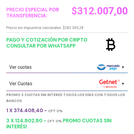
$
312.007,00
PRECIO ESPECIAL POR
TRANSFERENCIA:
Precio sin impuestos nacionales:
$
282.359,28
currency_bitcoin
PAGO Y COTIZACIÓN POR CRIPTO
CONSULTAR POR WHATSAPP
Ver cuotas
Ver Cuotas
PROMO 3 CUOTAS SIN INTERES TODOS LOS DÍAS CON TODOS LOS
BANCOS
1 X 374.408,40 -
CFT 0%
3 X 124.802,80 -
PROMO CUOTAS SIN
CFT 0%
INTERÉS!