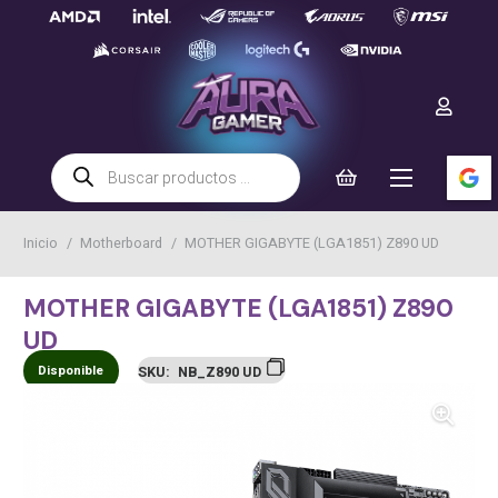
Búsqueda
de
productos
Inicio
/
Motherboard
/
MOTHER GIGABYTE (LGA1851) Z890 UD
MOTHER GIGABYTE (LGA1851) Z890
UD
Disponible
SKU:
NB_Z890 UD