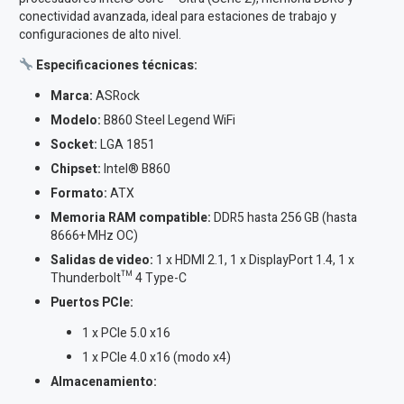
conectividad avanzada, ideal para estaciones de trabajo y
configuraciones de alto nivel.
Especificaciones técnicas:
Marca:
ASRock
Modelo:
B860 Steel Legend WiFi
Socket:
LGA 1851
Chipset:
Intel® B860
Formato:
ATX
Memoria RAM compatible:
DDR5 hasta 256 GB (hasta
8666+ MHz OC)
Salidas de video:
1 x HDMI 2.1, 1 x DisplayPort 1.4, 1 x
Thunderbolt™ 4 Type-C
Puertos PCIe:
1 x PCIe 5.0 x16
1 x PCIe 4.0 x16 (modo x4)
Almacenamiento: