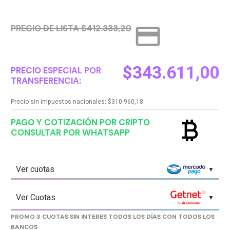
credit_card
PRECIO DE LISTA $412.333,20
$
343.611,00
PRECIO ESPECIAL POR
TRANSFERENCIA:
Precio sin impuestos nacionales:
$
310.960,18
currency_bitcoin
PAGO Y COTIZACIÓN POR CRIPTO
CONSULTAR POR WHATSAPP
Ver cuotas
Ver Cuotas
PROMO 3 CUOTAS SIN INTERES TODOS LOS DÍAS CON TODOS LOS
BANCOS