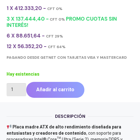
1 X 412.333,20 -
CFT 0%
3 X 137.444,40 -
PROMO CUOTAS SIN
CFT 0%
INTERÉS!
6 X 88.651,64 -
CFT 29%
12 X 56.352,20 -
CFT 64%
PAGANDO DESDE GETNET CON TARJETAS VISA Y MASTERCARD
Hay existencias
MOTHER
Añadir al carrito
ASROCK
(LGA1851)
B860
STEEL
DESCRIPCIÓN
LEGEND
WIFI
Placa madre ATX de alto rendimiento diseñada para
cantidad
entusiastas y creadores de contenido
, con soporte para
procesadores Intel® Core™ Ultra (Serie 2), memoria DDR5 y