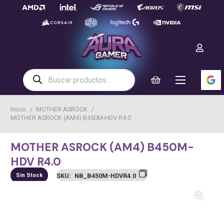
Búsqueda
de
productos
Inicio
/
MOTHER ASROCK
/
MOTHER ASROCK (AM4) B450M-HDV R4.0
MOTHER ASROCK (AM4) B450M-
HDV R4.0
Sin Stock
SKU:
NB_B450M-HDVR4.0