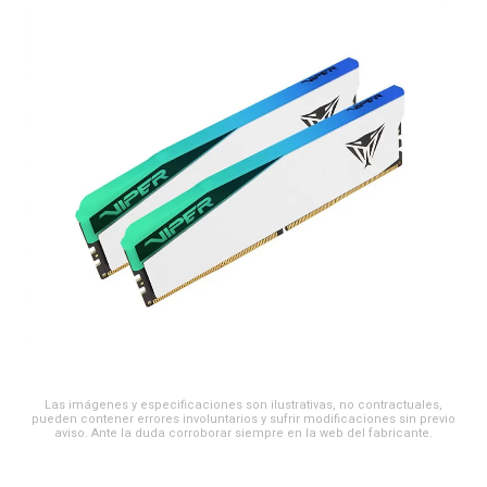
Las imágenes y especificaciones son ilustrativas, no contractuales,
pueden contener errores involuntarios y sufrir modificaciones sin previo
aviso. Ante la duda corroborar siempre en la web del fabricante.