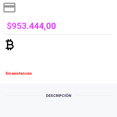
credit_card
$
953.444,00
currency_bitcoin
Sin existencias
DESCRIPCIÓN