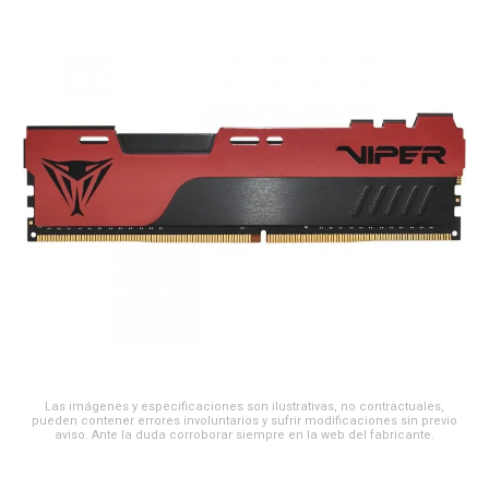
Las imágenes y especificaciones son ilustrativas, no contractuales,
pueden contener errores involuntarios y sufrir modificaciones sin previo
aviso. Ante la duda corroborar siempre en la web del fabricante.