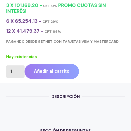
3 X 101.169,20 -
PROMO CUOTAS SIN
CFT 0%
INTERÉS!
6 X 65.254,13 -
CFT 29%
12 X 41.479,37 -
CFT 64%
PAGANDO DESDE GETNET CON TARJETAS VISA Y MASTERCARD
Hay existencias
MEMORIA
Añadir al carrito
PATRIOT
DDR4
VIPER
ELITE
DESCRIPCIÓN
2
16GB
3200
MHZ
CL18
RED/BLK
SECCIÓN DE PREGUNTAS