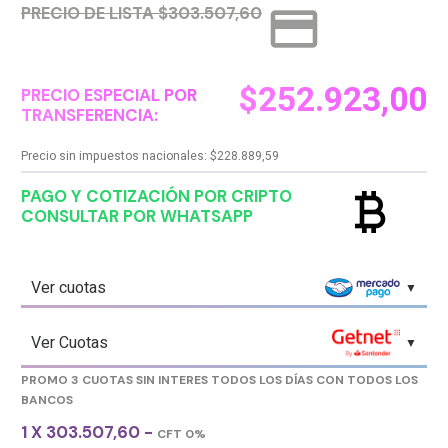
credit_card
PRECIO DE LISTA $303.507,60
$
252.923,00
PRECIO ESPECIAL POR
TRANSFERENCIA:
Precio sin impuestos nacionales:
$
228.889,59
currency_bitcoin
PAGO Y COTIZACIÓN POR CRIPTO
CONSULTAR POR WHATSAPP
Ver cuotas
Ver Cuotas
PROMO 3 CUOTAS SIN INTERES TODOS LOS DÍAS CON TODOS LOS
BANCOS
1 X 303.507,60 -
CFT 0%