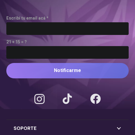
Escribí tu email acá *
21 + 15 = ?
Notificarme
SOPORTE