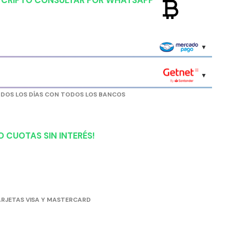
currency_bitcoin
R CRIPTO CONSULTAR POR WHATSAPP
ODOS LOS DÍAS CON TODOS LOS BANCOS
 CUOTAS SIN INTERÉS!
RJETAS VISA Y MASTERCARD