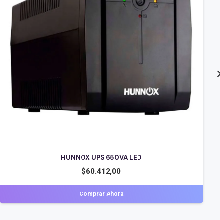
LYONN UPS DESIRE-500KS
$
74.432,00
Comprar Ahora