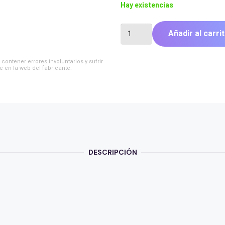
Hay existencias
LYONN
Añadir al carri
PROTECTOR
DE
NOTEBOOK
contener errores involuntarios y sufrir
LNP-
e en la web del fabricante.
200
cantidad
DESCRIPCIÓN