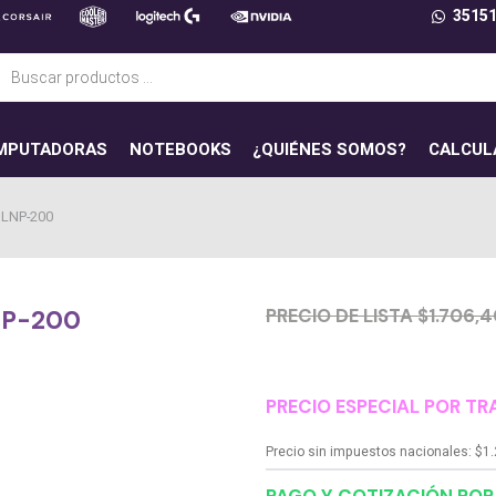
3515
ueda
uctos
MPUTADORAS
NOTEBOOKS
¿QUIÉNES SOMOS?
CALCUL
LNP-200
PRECIO DE LISTA $1.706,
NP-200
PRECIO ESPECIAL POR TR
Precio sin impuestos nacionales:
$
1