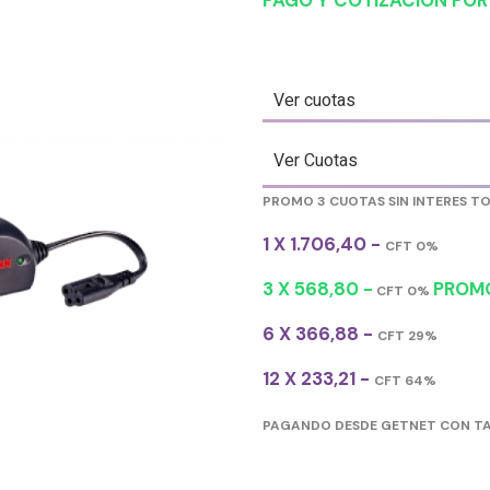
PAGO Y COTIZACIÓN PO
Ver cuotas
Ver Cuotas
PROMO 3 CUOTAS SIN INTERES T
1 X 1.706,40 -
CFT 0%
3 X 568,80 -
PROMO
CFT 0%
6 X 366,88 -
CFT 29%
12 X 233,21 -
CFT 64%
PAGANDO DESDE GETNET CON TA