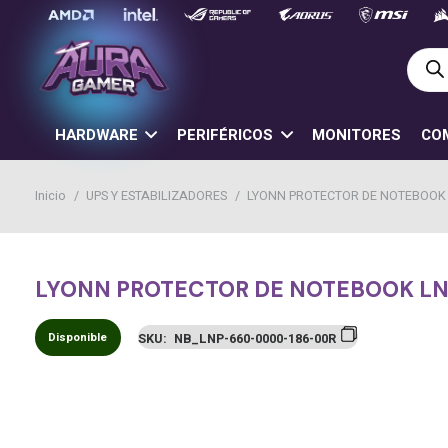
Búsq
de
prod
HARDWARE
PERIFÉRICOS
MONITORES
CO
Inicio
/
UPS Y ESTABILIZADORES
/
LYONN PROTECTOR DE NOTEBOOK 
LYONN PROTECTOR DE NOTEBOOK L
Disponible
SKU:
NB_LNP-660-0000-186-00R