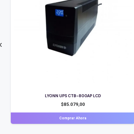
LYONN UPS CTB-1200-AP LCD
$
184.083,00
Comprar Ahora