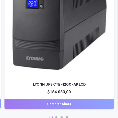
HUNNOX UPS 650VA LED
$
60.412,00
Comprar Ahora