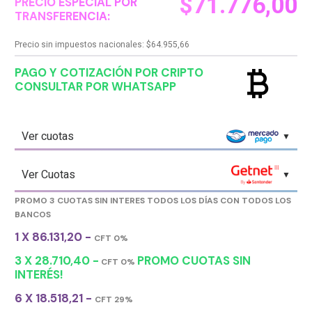
$
71.776,00
PRECIO ESPECIAL POR
TRANSFERENCIA:
Precio sin impuestos nacionales:
$
64.955,66
currency_bitcoin
PAGO Y COTIZACIÓN POR CRIPTO
CONSULTAR POR WHATSAPP
Ver cuotas
Ver Cuotas
PROMO 3 CUOTAS SIN INTERES TODOS LOS DÍAS CON TODOS LOS
BANCOS
1 X 86.131,20 -
CFT 0%
3 X 28.710,40 -
PROMO CUOTAS SIN
CFT 0%
INTERÉS!
6 X 18.518,21 -
CFT 29%