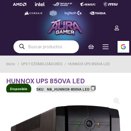
Búsqueda
de
productos
Inicio
/
UPS Y ESTABILIZADORES
/
HUNNOX UPS 850VA LED
HUNNOX UPS 850VA LED
Disponible
SKU:
NB_HUNNOX-850VA LED