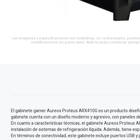
Las imágenes y especificaciones son ilustrativas, no contractuales, pueden 
modificaciones sin previo aviso. Ante la duda corroborar siempr
El gabinete gamer Aureox Proteus ARX410G es un producto diseñado
gabinete cuenta con un diseño moderno y agresivo, con paneles de v
En cuanto a características técnicas, el gabinete Aureox Proteus A
instalación de sistemas de refrigeración líquida. Además, tiene esp
En términos de conectividad, este gabinete incluye puertos USB y p