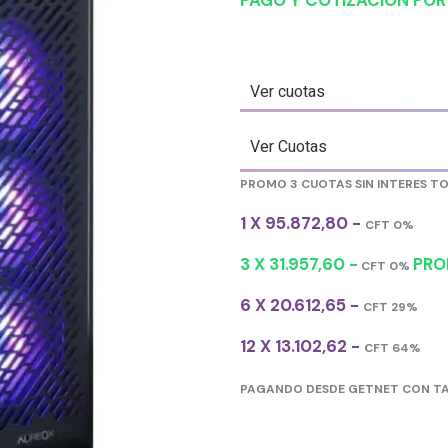
PAGO Y COTIZACIÓN PO
Ver cuotas
Ver Cuotas
PROMO 3 CUOTAS SIN INTERES T
1 X 95.872,80 -
CFT 0%
3 X 31.957,60 -
PRO
CFT 0%
6 X 20.612,65 -
CFT 29%
12 X 13.102,62 -
CFT 64%
PAGANDO DESDE GETNET CON TA