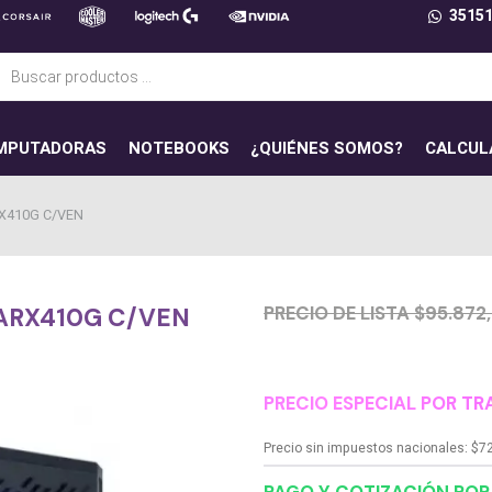
3515
ueda
uctos
MPUTADORAS
NOTEBOOKS
¿QUIÉNES SOMOS?
CALCUL
X410G C/VEN
PRECIO DE LISTA $95.872
ARX410G C/VEN
PRECIO ESPECIAL POR TR
Precio sin impuestos nacionales:
$
7