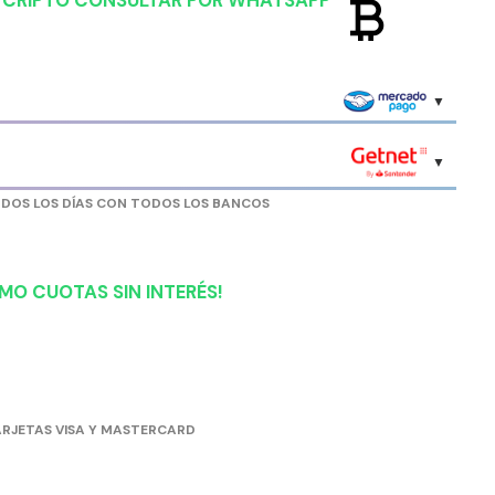
currency_bitcoin
R CRIPTO CONSULTAR POR WHATSAPP
ODOS LOS DÍAS CON TODOS LOS BANCOS
MO CUOTAS SIN INTERÉS!
RJETAS VISA Y MASTERCARD