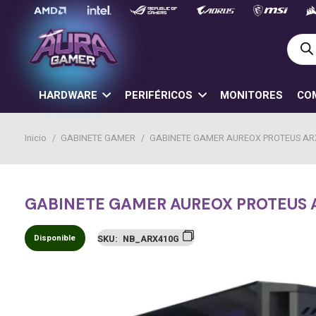
Búsq
de
prod
HARDWARE
PERIFÉRICOS
MONITORES
CO
Inicio
/
GABINETE GAMER
/
GABINETE GAMER AUREOX PROTEUS AR
GABINETE GAMER AUREOX PROTEUS 
Disponible
SKU:
NB_ARX410G