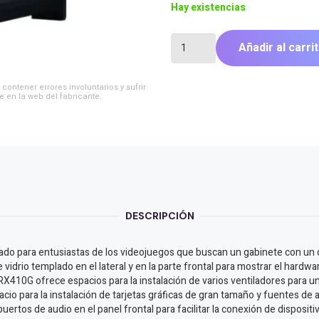
Hay existencias
GABINETE
Añadir al carri
GAMER
AUREOX
PROTEUS
contener errores involuntarios y sufrir
ARX410G
e en la web del fabricante.
C/VEN
cantidad
DESCRIPCIÓN
 para entusiastas de los videojuegos que buscan un gabinete con un di
idrio templado en el lateral y en la parte frontal para mostrar el hardwa
RX410G ofrece espacios para la instalación de varios ventiladores para u
acio para la instalación de tarjetas gráficas de gran tamaño y fuentes de
uertos de audio en el panel frontal para facilitar la conexión de dispo