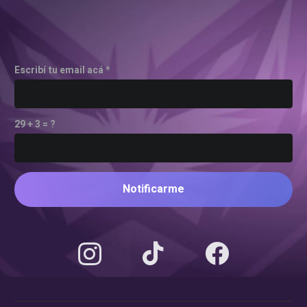
Escribí tu email acá *
29 + 3 = ?
Notificarme