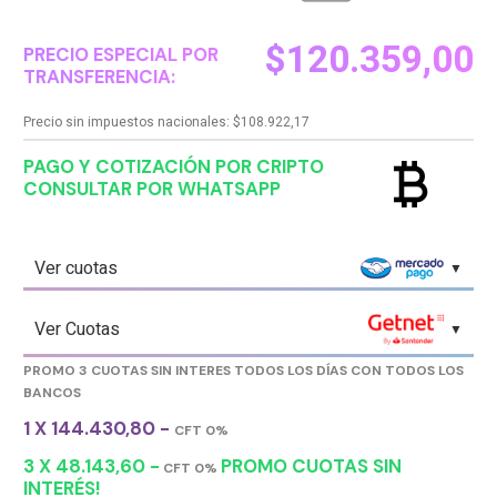
$
120.359,00
PRECIO ESPECIAL POR
TRANSFERENCIA:
Precio sin impuestos nacionales:
$
108.922,17
currency_bitcoin
PAGO Y COTIZACIÓN POR CRIPTO
CONSULTAR POR WHATSAPP
Ver cuotas
Ver Cuotas
PROMO 3 CUOTAS SIN INTERES TODOS LOS DÍAS CON TODOS LOS
BANCOS
1 X 144.430,80 -
CFT 0%
3 X 48.143,60 -
PROMO CUOTAS SIN
CFT 0%
INTERÉS!