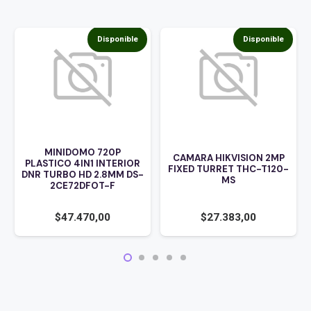
Disponible
Disponible
DOMO 720P
CAMARA HIKVISION 2MP
 4IN1 INTERIOR
FIXED TURRET THC-T120-
O HD 2.8MM DS-
CAMARA DOM
MS
72DFOT-F
HIKVISION 
2MP 
7.470,00
$
27.383,00
$
54.27