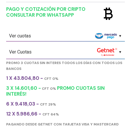
currency_bitcoin
PAGO Y COTIZACIÓN POR CRIPTO
CONSULTAR POR WHATSAPP
Ver cuotas
Ver Cuotas
PROMO 3 CUOTAS SIN INTERES TODOS LOS DÍAS CON TODOS LOS
BANCOS
1 X 43.804,80 -
CFT 0%
3 X 14.601,60 -
PROMO CUOTAS SIN
CFT 0%
INTERÉS!
6 X 9.418,03 -
CFT 29%
12 X 5.986,66 -
CFT 64%
PAGANDO DESDE GETNET CON TARJETAS VISA Y MASTERCARD