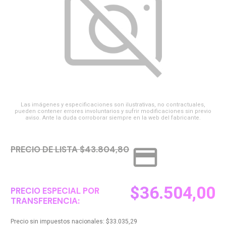
Las imágenes y especificaciones son ilustrativas, no contractuales,
pueden contener errores involuntarios y sufrir modificaciones sin previo
aviso. Ante la duda corroborar siempre en la web del fabricante.
credit_card
PRECIO DE LISTA $43.804,80
$
36.504,00
PRECIO ESPECIAL POR
TRANSFERENCIA:
Precio sin impuestos nacionales:
$
33.035,29