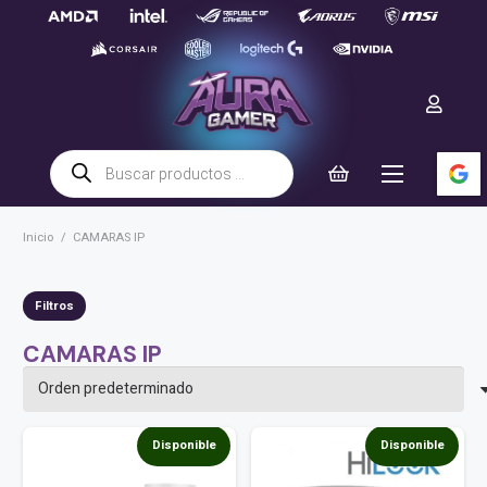
Búsqueda
de
productos
Inicio
/
CAMARAS IP
Filtros
CAMARAS IP
Disponible
Disponible