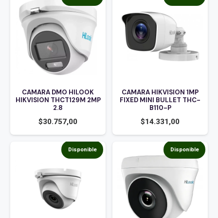
CAMARA DMO HILOOK
CAMARA HIKVISION 1MP
HIKVISION THCT129M 2MP
FIXED MINI BULLET THC-
2.8
B110-P
$
30.757,00
$
14.331,00
Disponible
Disponible