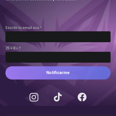
Escribí tu email acá *
25 + 8 = ?
Notificarme