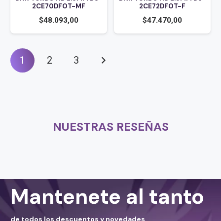
2CE70DFOT-MF
2CE72DFOT-F
$
48.093,00
$
47.470,00
1
2
3
NUESTRAS RESEÑAS
Mantenete al tanto
de todos los descuentos y novedades