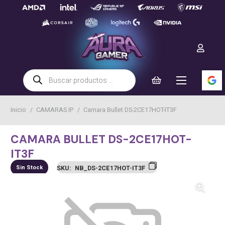
Búsqueda
de
productos
Inicio
/
CAMARAS IP
/
Camara Bullet DS-2CE17HOT-IT3F
CAMARA BULLET DS-2CE17HOT-
IT3F
Sin Stock
SKU:
NB_DS-2CE17HOT-IT3F