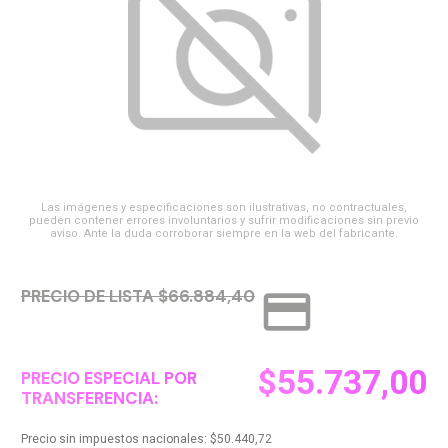
Las imágenes y especificaciones son ilustrativas, no contractuales,
pueden contener errores involuntarios y sufrir modificaciones sin previo
aviso. Ante la duda corroborar siempre en la web del fabricante.
credit_card
PRECIO DE LISTA $66.884,40
$
55.737,00
PRECIO ESPECIAL POR
TRANSFERENCIA:
Precio sin impuestos nacionales:
$
50.440,72