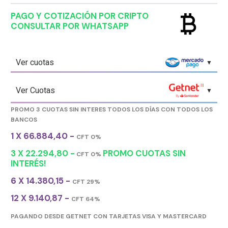
currency_bitcoin
PAGO Y COTIZACIÓN POR CRIPTO
CONSULTAR POR WHATSAPP
Ver cuotas
Ver Cuotas
PROMO 3 CUOTAS SIN INTERES TODOS LOS DÍAS CON TODOS LOS
BANCOS
1 X 66.884,40 -
CFT 0%
3 X 22.294,80 -
PROMO CUOTAS SIN
CFT 0%
INTERÉS!
6 X 14.380,15 -
CFT 29%
12 X 9.140,87 -
CFT 64%
PAGANDO DESDE GETNET CON TARJETAS VISA Y MASTERCARD