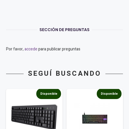
TECLAS
BLANCAS
INTERRUPTOR
ROJO
SILENCIOSO
SECCIÓN DE PREGUNTAS
INGLES
PBT
DOBLE
DISPARO
Por favor,
accede
para publicar preguntas
SIN
COSTURAS
ESTUCHE
SUPERIOR
SEGUÍ BUSCANDO
BLANCO
ESTUCHE
INFER
Disponible
Disponible
cantidad