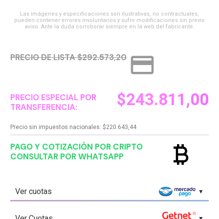
Las imágenes y especificaciones son ilustrativas, no contractuales,
pueden contener errores involuntarios y sufrir modificaciones sin previo
aviso. Ante la duda corroborar siempre en la web del fabricante.
credit_card
PRECIO DE LISTA $292.573,20
$
243.811,00
PRECIO ESPECIAL POR
TRANSFERENCIA:
Precio sin impuestos nacionales:
$
220.643,44
currency_bitcoin
PAGO Y COTIZACIÓN POR CRIPTO
CONSULTAR POR WHATSAPP
Ver cuotas
Ver Cuotas