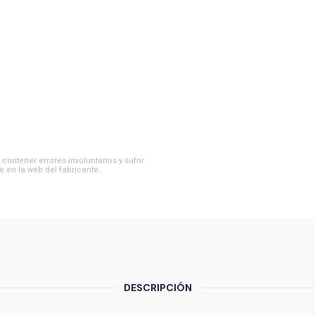
contener errores involuntarios y sufrir
e en la web del fabricante.
DESCRIPCIÓN