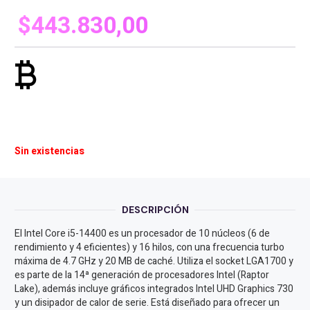
$
443.830,00
currency_bitcoin
Sin existencias
DESCRIPCIÓN
El Intel Core i5-14400 es un procesador de 10 núcleos (6 de
rendimiento y 4 eficientes) y 16 hilos, con una frecuencia turbo
máxima de 4.7 GHz y 20 MB de caché. Utiliza el socket LGA1700 y
es parte de la 14ª generación de procesadores Intel (Raptor
Lake), además incluye gráficos integrados Intel UHD Graphics 730
y un disipador de calor de serie. Está diseñado para ofrecer un