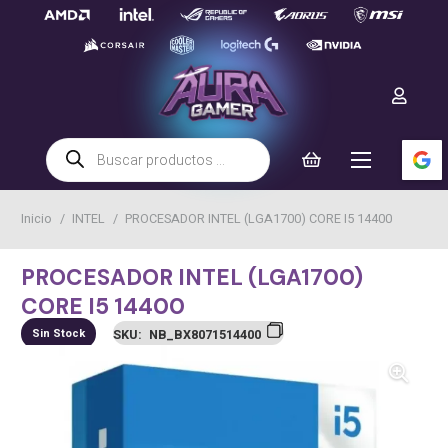
Búsqueda
de
productos
Inicio
/
INTEL
/
PROCESADOR INTEL (LGA1700) CORE I5 14400
PROCESADOR INTEL (LGA1700)
CORE I5 14400
Sin Stock
SKU:
NB_BX8071514400