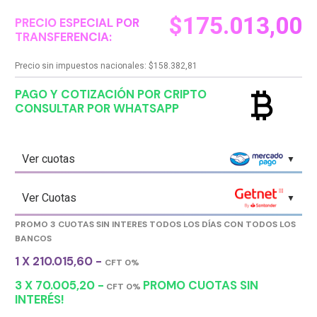
$
175.013,00
PRECIO ESPECIAL POR
TRANSFERENCIA:
Precio sin impuestos nacionales:
$
158.382,81
currency_bitcoin
PAGO Y COTIZACIÓN POR CRIPTO
CONSULTAR POR WHATSAPP
Ver cuotas
Ver Cuotas
PROMO 3 CUOTAS SIN INTERES TODOS LOS DÍAS CON TODOS LOS
BANCOS
1 X 210.015,60 -
CFT 0%
3 X 70.005,20 -
PROMO CUOTAS SIN
CFT 0%
INTERÉS!