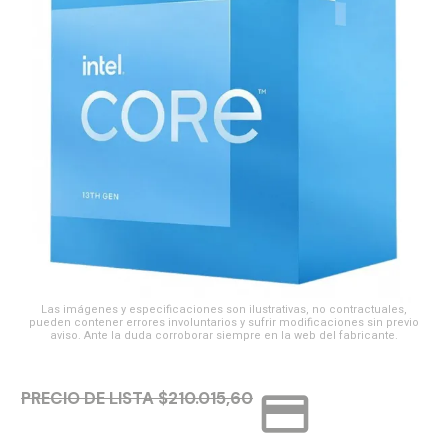
Las imágenes y especificaciones son ilustrativas, no contractuales,
pueden contener errores involuntarios y sufrir modificaciones sin previo
aviso. Ante la duda corroborar siempre en la web del fabricante.
credit_card
PRECIO DE LISTA $210.015,60