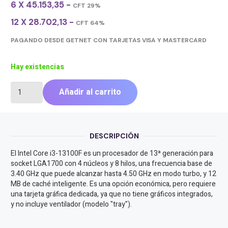
6 X 45.153,35 -
CFT 29%
12 X 28.702,13 -
CFT 64%
PAGANDO DESDE GETNET CON TARJETAS VISA Y MASTERCARD
Hay existencias
PROCESADOR
Añadir al carrito
INTEL
(LGA1700)
CORE
I3
DESCRIPCIÓN
13100F
cantidad
El Intel Core i3-13100F es un procesador de 13ª generación para
socket LGA1700 con 4 núcleos y 8 hilos, una frecuencia base de
3.40 GHz que puede alcanzar hasta 4.50 GHz en modo turbo, y 12
MB de caché inteligente. Es una opción económica, pero requiere
una tarjeta gráfica dedicada, ya que no tiene gráficos integrados,
y no incluye ventilador (modelo "tray").