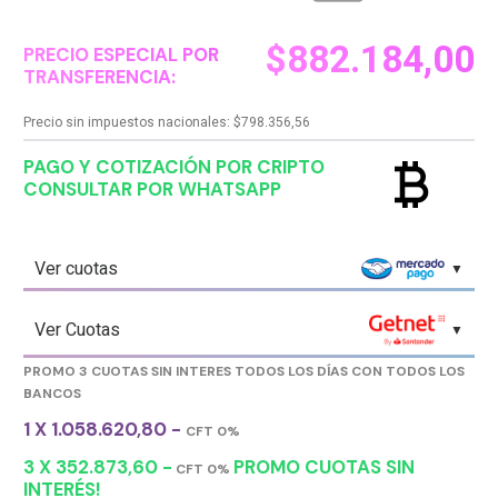
$
882.184,00
PRECIO ESPECIAL POR
TRANSFERENCIA:
Precio sin impuestos nacionales:
$
798.356,56
currency_bitcoin
PAGO Y COTIZACIÓN POR CRIPTO
CONSULTAR POR WHATSAPP
Ver cuotas
Ver Cuotas
PROMO 3 CUOTAS SIN INTERES TODOS LOS DÍAS CON TODOS LOS
BANCOS
1 X 1.058.620,80 -
CFT 0%
3 X 352.873,60 -
PROMO CUOTAS SIN
CFT 0%
INTERÉS!