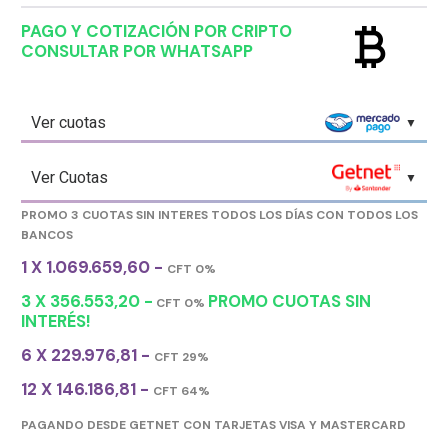
currency_bitcoin
PAGO Y COTIZACIÓN POR CRIPTO
CONSULTAR POR WHATSAPP
Ver cuotas
Ver Cuotas
PROMO 3 CUOTAS SIN INTERES TODOS LOS DÍAS CON TODOS LOS
BANCOS
1 X 1.069.659,60 -
CFT 0%
3 X 356.553,20 -
PROMO CUOTAS SIN
CFT 0%
INTERÉS!
6 X 229.976,81 -
CFT 29%
12 X 146.186,81 -
CFT 64%
PAGANDO DESDE GETNET CON TARJETAS VISA Y MASTERCARD