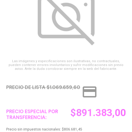
Las imágenes y especificaciones son ilustrativas, no contractuales,
pueden contener errores involuntarios y sufrir modificaciones sin previo
aviso. Ante la duda corroborar siempre en la web del fabricante.
credit_card
PRECIO DE LISTA $1.069.659,60
$
891.383,00
PRECIO ESPECIAL POR
TRANSFERENCIA:
Precio sin impuestos nacionales:
$
806.681,45