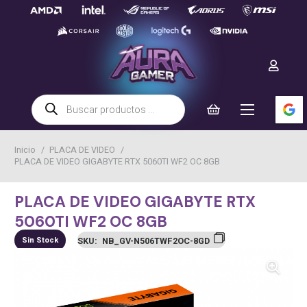
Búsqueda
de
productos
Inicio
/
PLACA DE VIDEO
/
PLACA DE VIDEO GIGABYTE RTX 5060TI WF2 OC 8GB
PLACA DE VIDEO GIGABYTE RTX
5060TI WF2 OC 8GB
Sin Stock
SKU:
NB_GV-N506TWF2OC-8GD