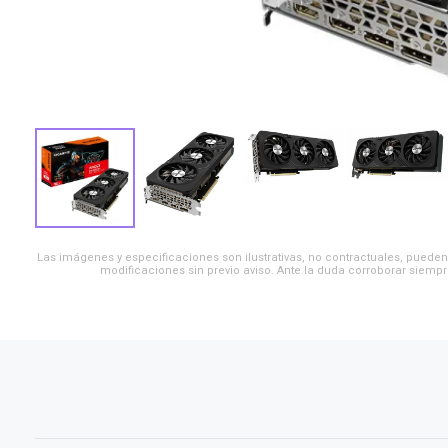
Las imágenes y especificaciones son ilustrativas, no contractuales, pueden 
modificaciones sin previo aviso. Ante la duda corroborar siempr