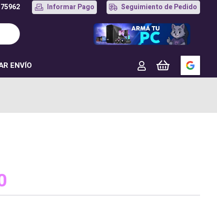
175962
Informar Pago
Seguimiento de Pedido
AR ENVÍO
0