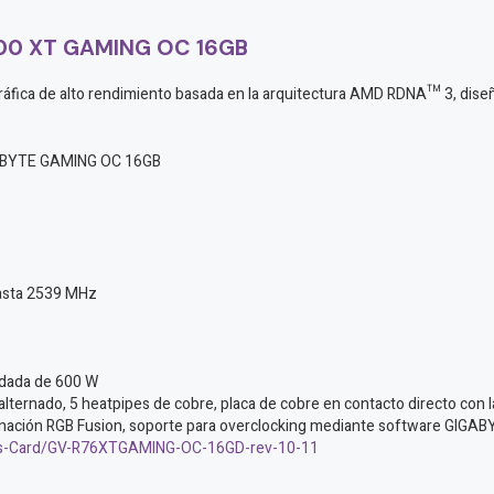
00 XT GAMING OC 16GB
ica de alto rendimiento basada en la arquitectura AMD RDNA™ 3, diseña
ABYTE GAMING OC 16GB
hasta 2539 MHz
ndada de 600 W
lternado, 5 heatpipes de cobre, placa de cobre en contacto directo con l
minación RGB Fusion, soporte para overclocking mediante software GI
ics-Card/GV-R76XTGAMING-OC-16GD-rev-10-11