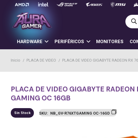
Búsq
de
prod
HARDWARE
PERIFÉRICOS
MONITORES
CO
Inicio
/
PLACA DE VIDEO
/
PLACA DE VIDEO GIGABYTE RADEON RX 7
PLACA DE VIDEO GIGABYTE RADEON 
GAMING OC 16GB
Sin Stock
SKU:
NB_GV-R76XTGAMING OC-16GD