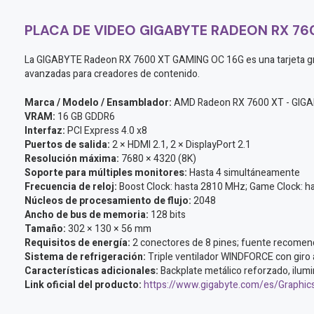
PLACA DE VIDEO GIGABYTE RADEON RX 76
La GIGABYTE Radeon RX 7600 XT GAMING OC 16G es una tarjeta gráf
avanzadas para creadores de contenido.
Marca / Modelo / Ensamblador:
AMD Radeon RX 7600 XT - GIG
VRAM:
16 GB GDDR6
Interfaz:
PCI Express 4.0 x8
Puertos de salida:
2 × HDMI 2.1, 2 × DisplayPort 2.1
Resolución máxima:
7680 × 4320 (8K)
Soporte para múltiples monitores:
Hasta 4 simultáneamente
Frecuencia de reloj:
Boost Clock: hasta 2810 MHz; Game Clock: 
Núcleos de procesamiento de flujo:
2048
Ancho de bus de memoria:
128 bits
Tamaño:
302 × 130 × 56 mm
Requisitos de energía:
2 conectores de 8 pines; fuente recome
Sistema de refrigeración:
Triple ventilador WINDFORCE con giro a
Características adicionales:
Backplate metálico reforzado, ilu
Link oficial del producto:
https://www.gigabyte.com/es/Graph