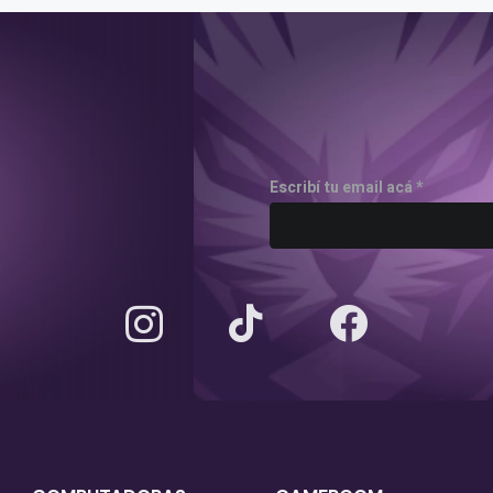
Escribí tu email acá *