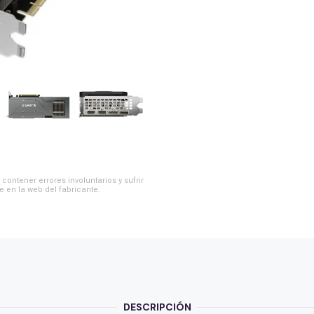
contener errores involuntarios y sufrir
e en la web del fabricante.
DESCRIPCIÓN