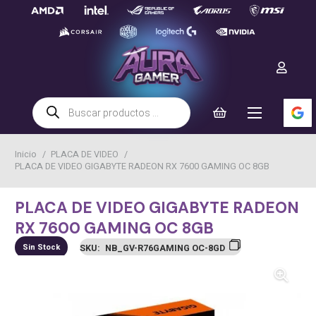
Búsqueda
de
productos
Inicio
/
PLACA DE VIDEO
/
PLACA DE VIDEO GIGABYTE RADEON RX 7600 GAMING OC 8GB
PLACA DE VIDEO GIGABYTE RADEON
RX 7600 GAMING OC 8GB
Sin Stock
SKU:
NB_GV-R76GAMING OC-8GD