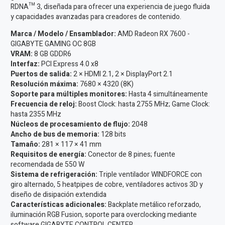
RDNA™ 3, diseñada para ofrecer una experiencia de juego fluida
y capacidades avanzadas para creadores de contenido.
Marca / Modelo / Ensamblador:
AMD Radeon RX 7600 -
GIGABYTE GAMING OC 8GB
VRAM:
8 GB GDDR6
Interfaz:
PCI Express 4.0 x8
Puertos de salida:
2 × HDMI 2.1, 2 × DisplayPort 2.1
Resolución máxima:
7680 × 4320 (8K)
Soporte para múltiples monitores:
Hasta 4 simultáneamente
Frecuencia de reloj:
Boost Clock: hasta 2755 MHz; Game Clock:
hasta 2355 MHz
Núcleos de procesamiento de flujo:
2048
Ancho de bus de memoria:
128 bits
Tamaño:
281 × 117 × 41 mm
Requisitos de energía:
Conector de 8 pines; fuente
recomendada de 550 W
Sistema de refrigeración:
Triple ventilador WINDFORCE con
giro alternado, 5 heatpipes de cobre, ventiladores activos 3D y
diseño de disipación extendida
Características adicionales:
Backplate metálico reforzado,
iluminación RGB Fusion, soporte para overclocking mediante
software GIGABYTE CONTROL CENTER