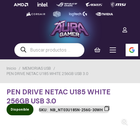
Búsqueda
de
productos
Inicio
/
MEMORIAS USB
/
PEN DRIVE NETAC U185 WHITE 256GB USB 3.0
PEN DRIVE NETAC U185 WHITE
256GB USB 3.0
Disponible
SKU:
NB_NT03U185N-256G-30WH