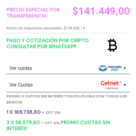
$
141.449,00
PRECIO ESPECIAL POR
TRANSFERENCIA:
Precio sin impuestos nacionales:
$
128.008,14
currency_bitcoin
PAGO Y COTIZACIÓN POR CRIPTO
CONSULTAR POR WHATSAPP
Ver cuotas
Ver Cuotas
PROMO 3 CUOTAS SIN INTERES TODOS LOS DÍAS CON TODOS LOS
BANCOS
1 X 169.738,80 -
CFT 0%
3 X 56.579,60 -
PROMO CUOTAS SIN
CFT 0%
INTERÉS!