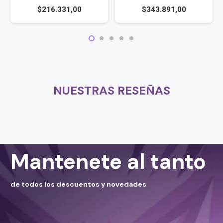
6.331,00
$
343.891,00
$
328.4
NUESTRAS RESEÑAS
Mantenete al tanto
de todos los descuentos y novedades