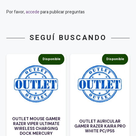
Por favor,
accede
para publicar preguntas
SEGUÍ BUSCANDO
Disponible
Disponible
MOUSE GAMER
OUTLET TECL
OUTLET AURICULAR
IPER ULTIMATE
RAZER BLAC
GAMER RAZER KAIRA PRO
SS CHARGING
PRO WIRELE
WHITE PC/PS5
 MERCURY
SWIT