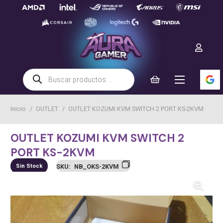
Búsqueda
de
productos
Inicio
/
OUTLET
/
OUTLET KOZUMI KVM SWITCH 2 PORT KS-2KVM
OUTLET KOZUMI KVM SWITCH 2
PORT KS-2KVM
Sin Stock
SKU:
NB_OKS-2KVM