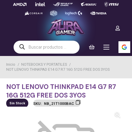
Búsqueda
de
productos
Inicio
/
NOTEBOOKS Y PORTATILES
/
NOT LENOVO THINKPAD E14 G7 R7 16G 512G FREE DOS 3YOS
NOT LENOVO THINKPAD E14 G7 R7
16G 512G FREE DOS 3YOS
Sin Stock
SKU:
NB_21T1000BAC