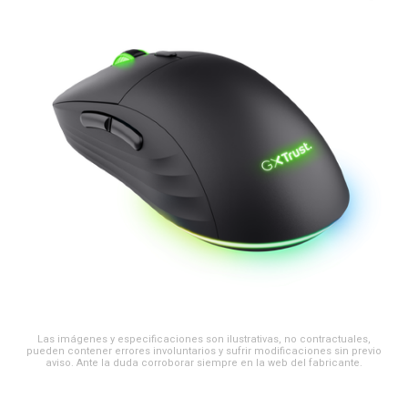
Las imágenes y especificaciones son ilustrativas, no contractuales,
pueden contener errores involuntarios y sufrir modificaciones sin previo
aviso. Ante la duda corroborar siempre en la web del fabricante.