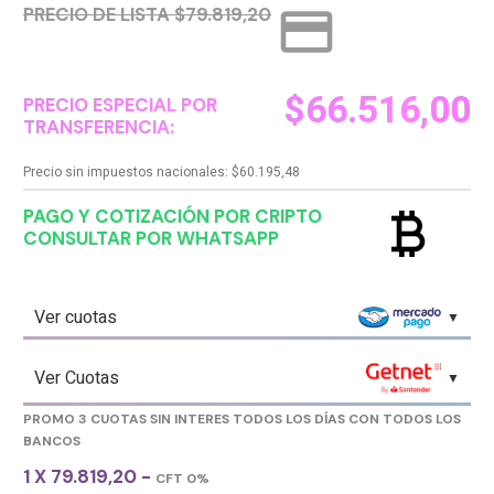
credit_card
PRECIO DE LISTA $79.819,20
$
66.516,00
PRECIO ESPECIAL POR
TRANSFERENCIA:
Precio sin impuestos nacionales:
$
60.195,48
currency_bitcoin
PAGO Y COTIZACIÓN POR CRIPTO
CONSULTAR POR WHATSAPP
Ver cuotas
Ver Cuotas
PROMO 3 CUOTAS SIN INTERES TODOS LOS DÍAS CON TODOS LOS
BANCOS
1 X 79.819,20 -
CFT 0%