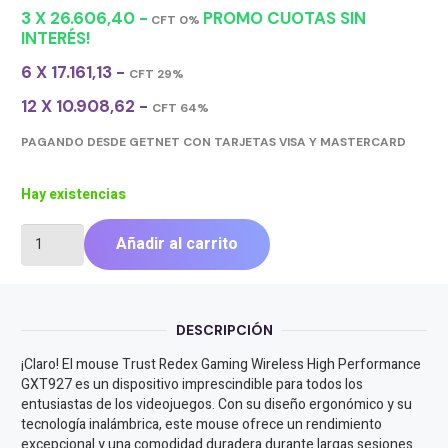
3 X 26.606,40 -
PROMO CUOTAS SIN
CFT 0%
INTERÉS!
6 X 17.161,13 -
CFT 29%
12 X 10.908,62 -
CFT 64%
PAGANDO DESDE GETNET CON TARJETAS VISA Y MASTERCARD
Hay existencias
MOUSE
Añadir al carrito
TRUST
REDEX
GAMING
WIRELESS
DESCRIPCIÓN
HIGHT
PERFORMANCE
¡Claro! El mouse Trust Redex Gaming Wireless High Performance
GXT927
GXT927 es un dispositivo imprescindible para todos los
cantidad
entusiastas de los videojuegos. Con su diseño ergonómico y su
tecnología inalámbrica, este mouse ofrece un rendimiento
excepcional y una comodidad duradera durante largas sesiones