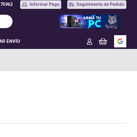
175962
Informar Pago
Seguimiento de Pedido
AR ENVÍO