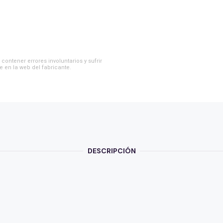
contener errores involuntarios y sufrir
e en la web del fabricante.
DESCRIPCIÓN