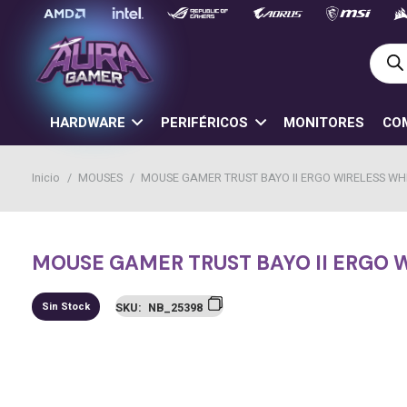
Búsq
de
prod
HARDWARE
PERIFÉRICOS
MONITORES
CO
Inicio
/
MOUSES
/
MOUSE GAMER TRUST BAYO II ERGO WIRELESS WH
MOUSE GAMER TRUST BAYO II ERGO 
Sin Stock
SKU:
NB_25398