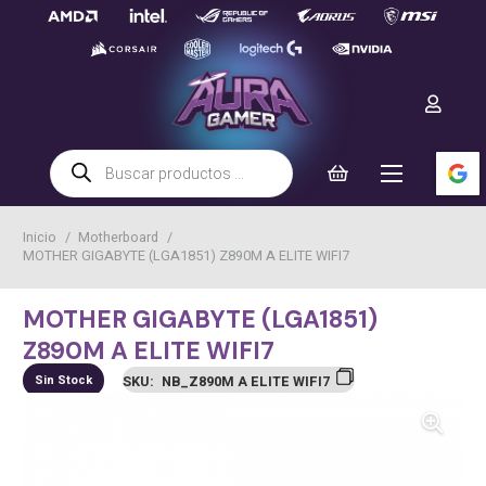
Búsqueda
de
productos
Inicio
/
Motherboard
/
MOTHER GIGABYTE (LGA1851) Z890M A ELITE WIFI7
MOTHER GIGABYTE (LGA1851)
Z890M A ELITE WIFI7
Sin Stock
SKU:
NB_Z890M A ELITE WIFI7