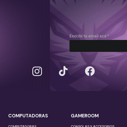
Escribí tu email acá *
COMPUTADORAS
GAMEROOM
COMPUTADORAS
CONSOLAS Y ACCESORIOS