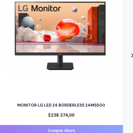
AOC MONITOR LED PLANO GAMER 27 2790VX
$
531.052,00
Comprar Ahora