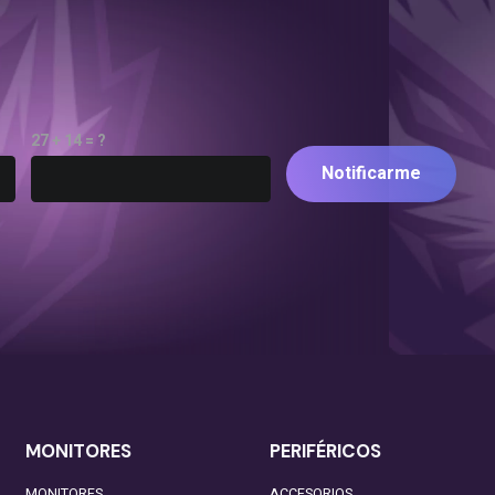
27 + 14 = ?
Notificarme
MONITORES
PERIFÉRICOS
MONITORES
ACCESORIOS