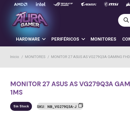
Búsq
de
prod
HARDWARE
PERIFÉRICOS
MONITORES
CO
Inicio
/
MONITORES
/
MONITOR 27 ASUS AS VG279Q3A GAMING FHD 
MONITOR 27 ASUS AS VG279Q3A GAMI
1MS
Sin Stock
SKU:
NB_VG279Q3A-J