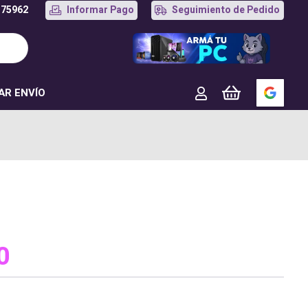
175962
Informar Pago
Seguimiento de Pedido
AR ENVÍO
0