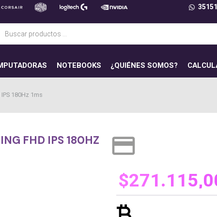
3515
ueda
uctos
MPUTADORAS
NOTEBOOKS
¿QUIÉNES SOMOS?
CALCUL
IPS 180Hz 1ms
credit_card
NG FHD IPS 180HZ
$
271.115,0
currency_bitcoin