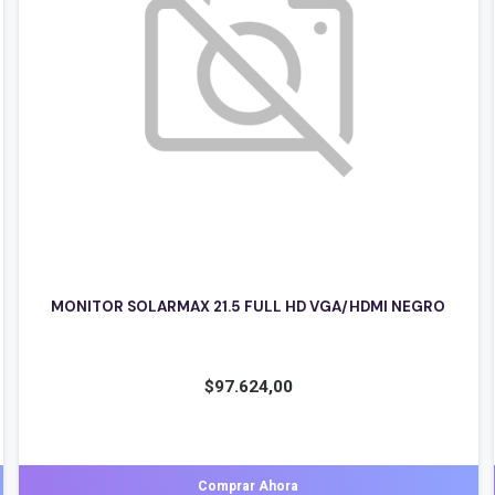
MONITOR LG LED 24 BORDERLESS 24MS500
$
238.374,00
Comprar Ahora