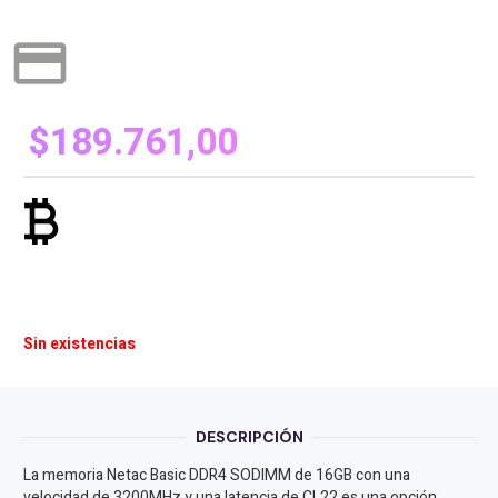
credit_card
$
189.761,00
currency_bitcoin
Sin existencias
DESCRIPCIÓN
La memoria Netac Basic DDR4 SODIMM de 16GB con una
velocidad de 3200MHz y una latencia de CL22 es una opción