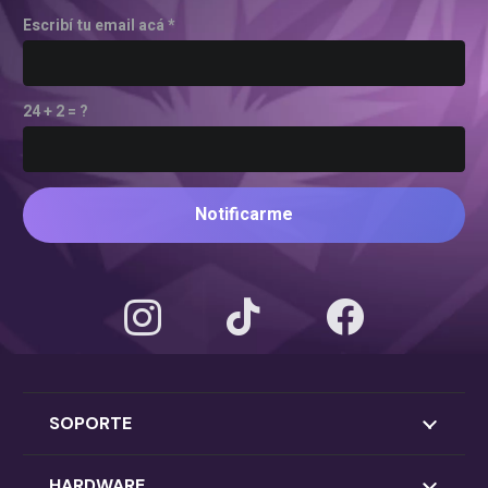
Escribí tu email acá *
24 + 2 = ?
Notificarme
SOPORTE
HARDWARE