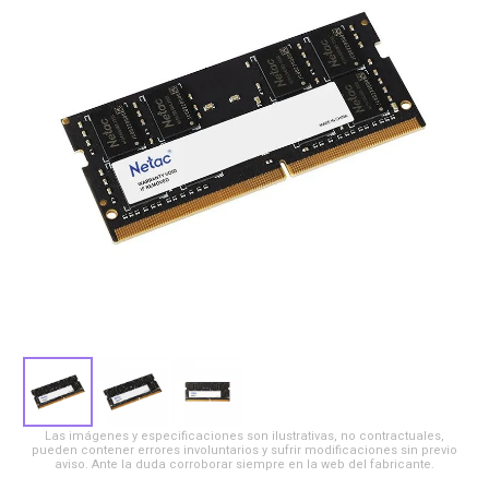
Las imágenes y especificaciones son ilustrativas, no contractuales,
pueden contener errores involuntarios y sufrir modificaciones sin previo
aviso. Ante la duda corroborar siempre en la web del fabricante.