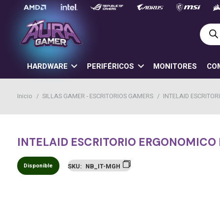
Búsq
de
prod
HARDWARE
PERIFÉRICOS
MONITORES
CO
Inicio
/
SILLAS GAMER - ESCRITORIOS GAMERS
/
INTELAID ESCRITO
INTELAID ESCRITORIO ERGONOMICO
Disponible
SKU:
NB_IT-MGH