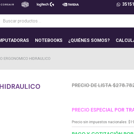
3515
ueda
uctos
MPUTADORAS
NOTEBOOKS
¿QUIÉNES SOMOS?
CALCUL
RIO ERGONOMICO HIDRAULICO
PRECIO DE LISTA $278.78
 HIDRAULICO
PRECIO ESPECIAL POR TR
Precio sin impuestos nacionales:
$
1