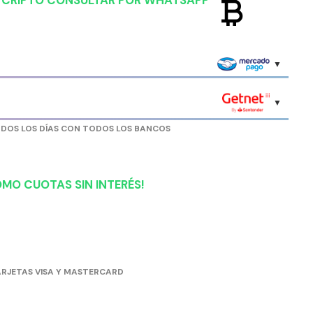
currency_bitcoin
R CRIPTO CONSULTAR POR WHATSAPP
ODOS LOS DÍAS CON TODOS LOS BANCOS
MO CUOTAS SIN INTERÉS!
RJETAS VISA Y MASTERCARD