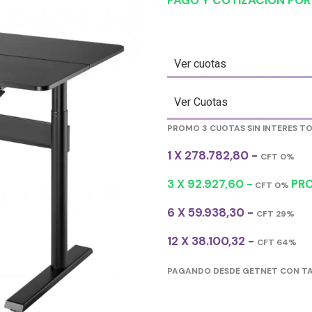
PAGO Y COTIZACIÓN PO
Ver cuotas
Ver Cuotas
PROMO 3 CUOTAS SIN INTERES T
1 X 278.782,80 -
CFT 0%
3 X 92.927,60 -
PRO
CFT 0%
6 X 59.938,30 -
CFT 29%
12 X 38.100,32 -
CFT 64%
PAGANDO DESDE GETNET CON TA