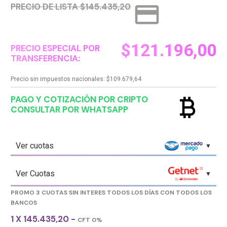
credit_card
PRECIO DE LISTA $145.435,20
$
121.196,00
PRECIO ESPECIAL POR
TRANSFERENCIA:
Precio sin impuestos nacionales:
$
109.679,64
currency_bitcoin
PAGO Y COTIZACIÓN POR CRIPTO
CONSULTAR POR WHATSAPP
Ver cuotas
Ver Cuotas
PROMO 3 CUOTAS SIN INTERES TODOS LOS DÍAS CON TODOS LOS
BANCOS
1 X 145.435,20 -
CFT 0%