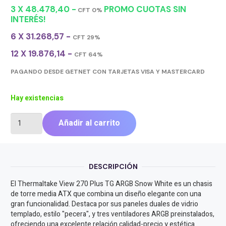
3 X 48.478,40 -
PROMO CUOTAS SIN
CFT 0%
INTERÉS!
6 X 31.268,57 -
CFT 29%
12 X 19.876,14 -
CFT 64%
PAGANDO DESDE GETNET CON TARJETAS VISA Y MASTERCARD
Hay existencias
GABINETE
Añadir al carrito
THERMALTAKE
VIEW
270
PLUS
DESCRIPCIÓN
TG
ARGB
El Thermaltake View 270 Plus TG ARGB Snow White es un chasis
SNOW
de torre media ATX que combina un diseño elegante con una
WHITE
gran funcionalidad. Destaca por sus paneles duales de vidrio
TEMPERED
templado, estilo "pecera", y tres ventiladores ARGB preinstalados,
GLASS
ofreciendo una excelente relación calidad-precio y estética