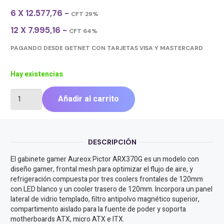
6 X 12.577,76 -
CFT 29%
12 X 7.995,16 -
CFT 64%
PAGANDO DESDE GETNET CON TARJETAS VISA Y MASTERCARD
Hay existencias
GABINETE
Añadir al carrito
GAMER
AUREOX
PICTOR
ARX370G
DESCRIPCIÓN
cantidad
El gabinete gamer Aureox Pictor ARX370G es un modelo con
diseño gamer, frontal mesh para optimizar el flujo de aire, y
refrigeración compuesta por tres coolers frontales de 120mm
con LED blanco y un cooler trasero de 120mm. Incorpora un panel
lateral de vidrio templado, filtro antipolvo magnético superior,
compartimento aislado para la fuente de poder y soporta
motherboards ATX, micro ATX e ITX.