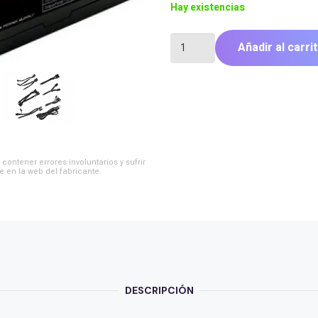
Hay existencias
FUENTE
Añadir al carri
GAMER
EVGA
500W
BR
80
BRONZE
cantidad
contener errores involuntarios y sufrir
e en la web del fabricante.
DESCRIPCIÓN