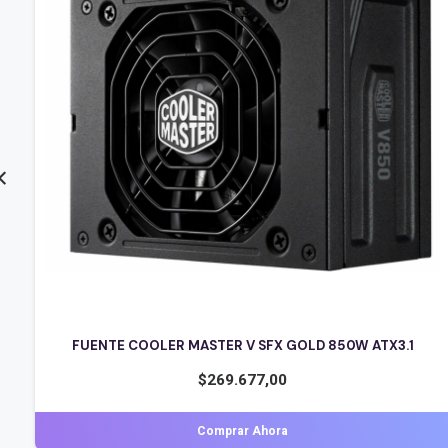
FUENTE GAMER AUREOX 550W BRONZE 80+PSU
$
56.064,00
Comprar Ahora