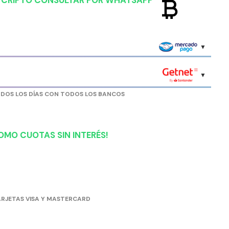
currency_bitcoin
R CRIPTO CONSULTAR POR WHATSAPP
ODOS LOS DÍAS CON TODOS LOS BANCOS
OMO CUOTAS SIN INTERÉS!
RJETAS VISA Y MASTERCARD