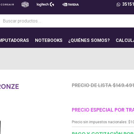
3515
ueda
uctos
MPUTADORAS
NOTEBOOKS
¿QUIÉNES SOMOS?
CALCUL
PRECIO DE LISTA $149.49
RONZE
PRECIO ESPECIAL POR TR
Precio sin impuestos nacionales:
$
1