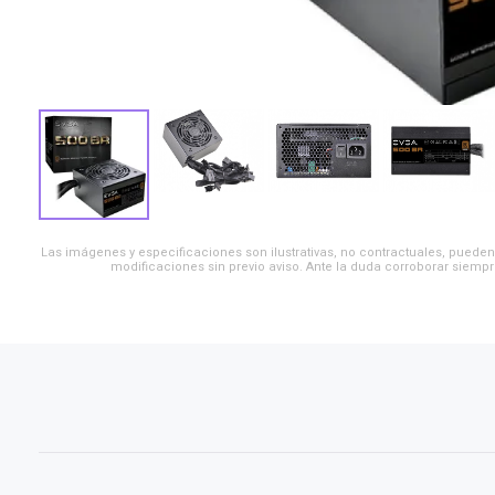
Las imágenes y especificaciones son ilustrativas, no contractuales, pueden 
modificaciones sin previo aviso. Ante la duda corroborar siempr