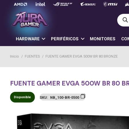
Búsq
de
prod
HARDWARE
PERIFÉRICOS
MONITORES
CO
Inicio
/
FUENTES
/
FUENTE GAMER EVGA 500W BR 80 BRONZE
FUENTE GAMER EVGA 500W BR 80 B
Disponible
SKU:
NB_100-BR-0500