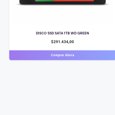
DISCO SSD PATRIOT P300 1TB M.2 2280 PCIE GEN3 X4
PE000693
$
255.163,00
Comprar Ahora