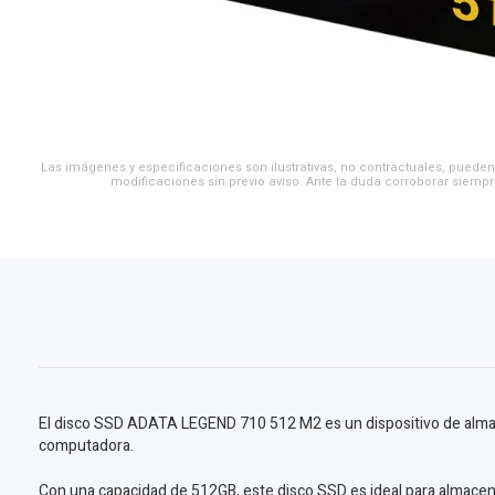
Las imágenes y especificaciones son ilustrativas, no contractuales, pueden 
modificaciones sin previo aviso. Ante la duda corroborar siempr
El disco SSD ADATA LEGEND 710 512 M2 es un dispositivo de almace
computadora.
Con una capacidad de 512GB, este disco SSD es ideal para almacena