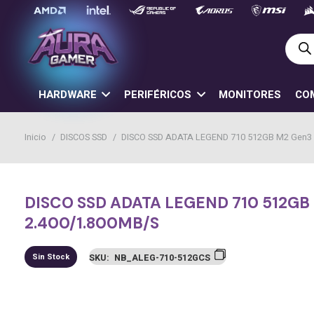
Búsq
de
prod
HARDWARE
PERIFÉRICOS
MONITORES
CO
Inicio
/
DISCOS SSD
/
DISCO SSD ADATA LEGEND 710 512GB M2 Gen3 
DISCO SSD ADATA LEGEND 710 512GB
2.400/1.800MB/S
Sin Stock
SKU:
NB_ALEG-710-512GCS