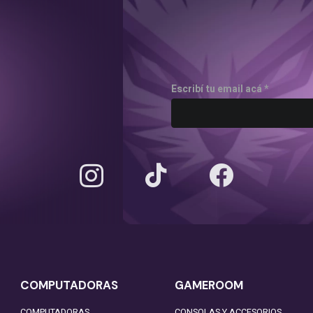
Escribí tu email acá *
COMPUTADORAS
GAMEROOM
COMPUTADORAS
CONSOLAS Y ACCESORIOS