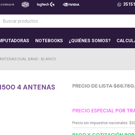
3515
ueda
uctos
MPUTADORAS
NOTEBOOKS
¿QUIÉNES SOMOS?
CALCUL
4 ANTENAS DUAL BAND - BLANCO
PRECIO DE LISTA $66.780
X1500 4 ANTENAS
PRECIO ESPECIAL POR TR
Precio sin impuestos nacionales:
$
5