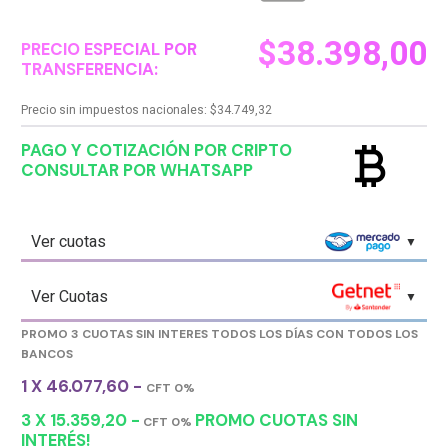
$
38.398,00
PRECIO ESPECIAL POR
TRANSFERENCIA:
Precio sin impuestos nacionales:
$
34.749,32
currency_bitcoin
PAGO Y COTIZACIÓN POR CRIPTO
CONSULTAR POR WHATSAPP
Ver cuotas
Ver Cuotas
PROMO 3 CUOTAS SIN INTERES TODOS LOS DÍAS CON TODOS LOS
BANCOS
1 X 46.077,60 -
CFT 0%
3 X 15.359,20 -
PROMO CUOTAS SIN
CFT 0%
INTERÉS!