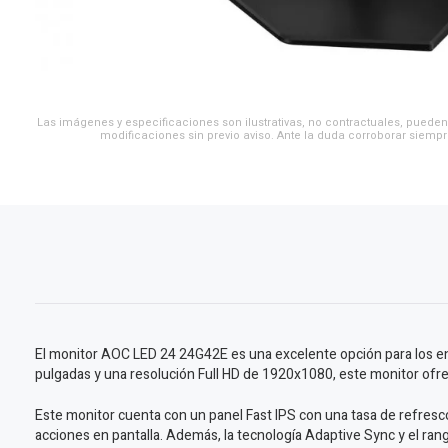
Las imágenes y especificaciones son ilustrativas, no contractuales, pueden 
modificaciones sin previo aviso. Ante la duda corroborar siempr
El monitor AOC LED 24 24G42E es una excelente opción para los entu
pulgadas y una resolución Full HD de 1920x1080, este monitor ofrec
Este monitor cuenta con un panel Fast IPS con una tasa de refresc
acciones en pantalla. Además, la tecnología Adaptive Sync y el rang