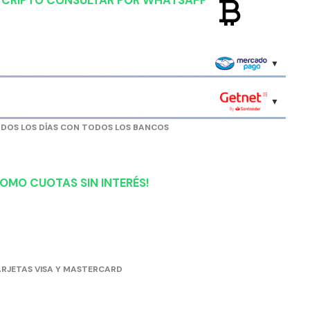
currency_bitcoin
R CRIPTO CONSULTAR POR WHATSAPP
ODOS LOS DÍAS CON TODOS LOS BANCOS
OMO CUOTAS SIN INTERÉS!
RJETAS VISA Y MASTERCARD