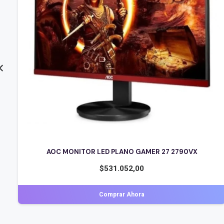
MONITOR LG LED 24 BORDERLESS 24MS500
$
238.374,00
Comprar Ahora