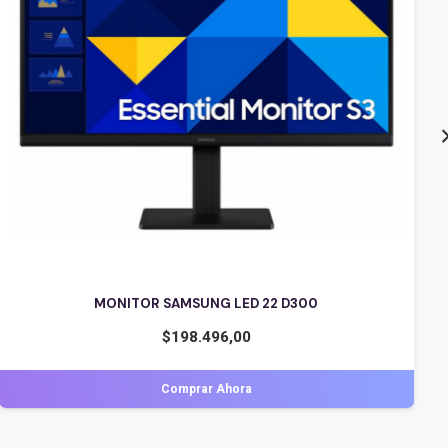
MONITOR 27 BENQ GW2780 LED IPS FHD 5MS ALTAVOZ
INTEGRADO
$
182.836,00
Comprar Ahora