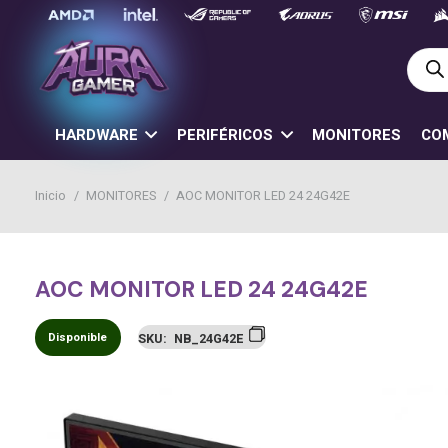
Búsq
de
prod
HARDWARE
PERIFÉRICOS
MONITORES
CO
Inicio
/
MONITORES
/
AOC MONITOR LED 24 24G42E
AOC MONITOR LED 24 24G42E
Disponible
SKU:
NB_24G42E