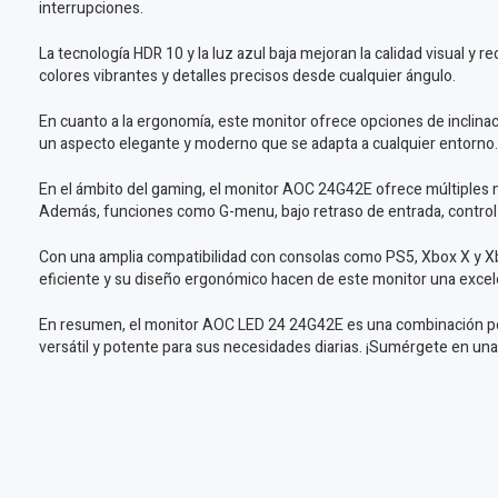
interrupciones.
La tecnología HDR 10 y la luz azul baja mejoran la calidad visual y 
colores vibrantes y detalles precisos desde cualquier ángulo.
En cuanto a la ergonomía, este monitor ofrece opciones de inclinac
un aspecto elegante y moderno que se adapta a cualquier entorno.
En el ámbito del gaming, el monitor AOC 24G42E ofrece múltiples m
Además, funciones como G-menu, bajo retraso de entrada, control d
Con una amplia compatibilidad con consolas como PS5, Xbox X y Xb
eficiente y su diseño ergonómico hacen de este monitor una excele
En resumen, el monitor AOC LED 24 24G42E es una combinación perf
versátil y potente para sus necesidades diarias. ¡Sumérgete en un