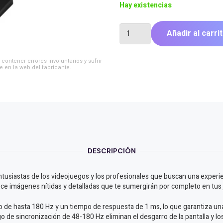
Hay existencias
AOC
Añadir al carri
MONITOR
LED
24
contener errores involuntarios y sufrir
24G42E
e en la web del fabricante.
cantidad
DESCRIPCIÓN
siastas de los videojuegos y los profesionales que buscan una experienci
e imágenes nítidas y detalladas que te sumergirán por completo en tus ju
o de hasta 180 Hz y un tiempo de respuesta de 1 ms, lo que garantiza u
o de sincronización de 48-180 Hz eliminan el desgarro de la pantalla y lo