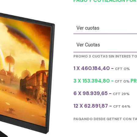
PAGO Y COTIZACIÓN PO
Ver cuotas
Ver Cuotas
PROMO 3 CUOTAS SIN INTERES T
1 X 460.184,40 -
CFT 0%
3 X 153.394,80 -
PR
CFT 0%
6 X 98.939,65 -
CFT 29%
12 X 62.891,87 -
CFT 64%
PAGANDO DESDE GETNET CON TA