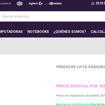
3515
ueda
uctos
MPUTADORAS
NOTEBOOKS
¿QUIÉNES SOMOS?
CALCUL
PRECIO DE LISTA $460.18
PRECIO ESPECIAL POR TR
Precio sin impuestos nacionales:
$
3