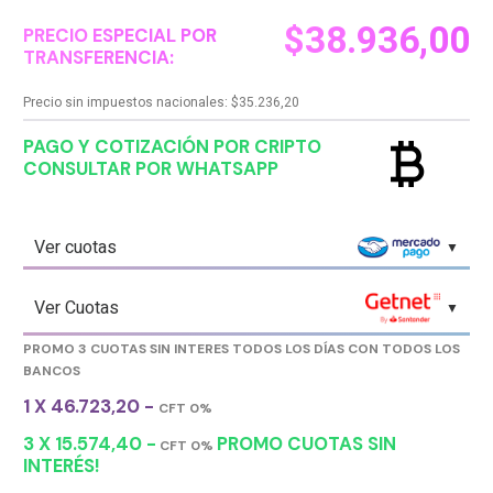
$
38.936,00
PRECIO ESPECIAL POR
TRANSFERENCIA:
Precio sin impuestos nacionales:
$
35.236,20
currency_bitcoin
PAGO Y COTIZACIÓN POR CRIPTO
CONSULTAR POR WHATSAPP
Ver cuotas
Ver Cuotas
PROMO 3 CUOTAS SIN INTERES TODOS LOS DÍAS CON TODOS LOS
BANCOS
1 X 46.723,20 -
CFT 0%
3 X 15.574,40 -
PROMO CUOTAS SIN
CFT 0%
INTERÉS!